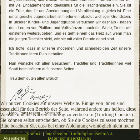
mit viel Engagement und Idealismus für die Trachtensache ein. Sie ist
ein Erbe, das für uns Anerkennung und Verpflichtung zugleich ist. Eine
umfangreiche Jugendarbeit ist hierfür ein absolut wichtiger Grundstein.
In unserer Kinder- und Jugendgruppe versuchen wir deshalb - neben
dem Lernen von Plattlern und Volkstänzen - auch die Werte, für die wir
einstehen weiterzugeben, und es geht einem das Herz auf, wenn man
die jungen Trachtler sieht, wie sie mit voller Freude dabei sind.
Ich hoffe, dass in unserer modernen und schnellebigen Zeit unsere
Traditionen ihren Platz behalten.
Nun wünsche ich allen Besuchern, Trachtler und Trachtlerinnen viel
Spaß beim stöbern auf unseren Seiten.
Treu dem guten alten Brauch.
Wir nutzen Cookies auf unserer Website. Einige von ihnen sind
essenziell für den Betrieb der Seite, während andere uns helfen, diese
Merk Franz (ehem. 1.Vorstand)
Website und die Nutzererfahrung zu verbessern (Tracking Cookies).
Sie können selbst entscheiden, ob Sie die Cookies zulassen möchten.
Bitte beachten Sie, dass bei einer Ablehnung womöglich nicht mehr
alle Funktionalitäten der Seite zur Verfügung stehen.
Kontakt
|
Impressum
|
Haftungsausschluß &
Akzeptieren
Datenschutzerklärung