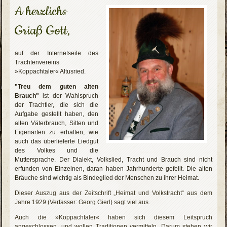
A herzlichs
Griaß Gott,
auf der Internetseite des
Trachtenvereins
»Koppachtaler« Altusried.
"Treu dem guten alten
Brauch"
ist der Wahlspruch
der Trachtler, die sich die
Aufgabe gestellt haben, den
alten Väterbrauch, Sitten und
Eigenarten zu erhalten, wie
auch das überlieferte Liedgut
des Volkes und die
Muttersprache. Der Dialekt, Volkslied, Tracht und Brauch sind nicht
erfunden von Einzelnen, daran haben Jahrhunderte gefeilt. Die alten
Bräuche sind wichtig als Bindeglied der Menschen zu ihrer Heimat.
Dieser Auszug aus der Zeitschrift „Heimat und Volkstracht“ aus dem
Jahre 1929 (Verfasser: Georg Gierl) sagt viel aus.
Auch die »Koppachtaler« haben sich diesem Leitspruch
angeschlossen, und wollen Traditionen vermitteln. Darum stehen wir