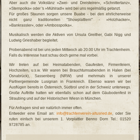
Aber auch die Volkstänz »Zwei- und Dreisteirer«, »Schnittertanz«,
»Sternpolka« oder 's »Mühlradl« wird bei uns regelmäßig getanzt.
Für großes Staunen sorgen unsere Buabe - bei den ehrlicherweise
nicht ganz traditionellen "Showplattlern" - »Holzhacker«,
»Bankrassler«, oder »Ambosspolka«.
Musikalisch werden die Aktiven von Ursula Greither, Gabi Nigg und
Ludwig Grieshaber begleitet.
Probenabend ist bei uns jeden Mittwoch ab 20.00 Uhr im Trachtenheim.
Falls du Interesse hast schau doch gerne mal vorbei.
Wir treten auf bei Heimatabenden, Gaufesten, Firmenfeiern,
Hochzeiten, u.s.w. Wir waren bei Brauchtumsabenden in Halen (bei
Osnabrück), Sassenberg (NRW) und mehrmals in unserer
Partnergemeinde Lusignan in Frankreich. Ebenso waren wir bei
Ausflügen bereits in Österreich, Südtirol und in der Schweiz unterwegs.
Große Auftritte hatten wir ebenfalls schon auf dem Gäubodenfest in
Straubing und auf der Historischen Wiesn in München.
Für Anfragen sind wir natürlich immer offen.
Entweder eine Email an:
info@trachtenverein-altusried.de
, oder Sie
rufen einfach bei unserem 1. Vorplattler Benno Dorn Tel.: 01520
9728785 an.