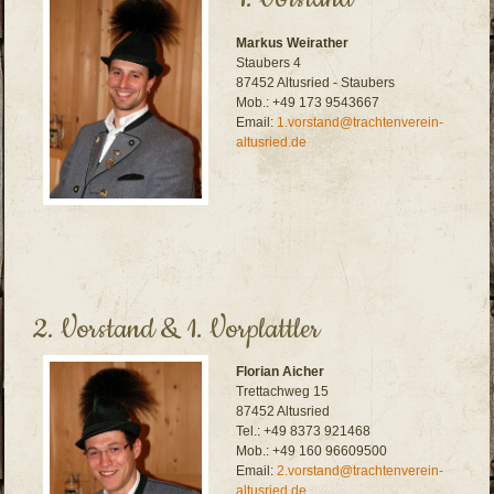
Markus Weirather
Staubers 4
87452 Altusried - Staubers
Mob.: +49 173 9543667
Email:
1.vorstand@trachtenverein-
altusried.de
2. Vorstand & 1. Vorplattler
Florian Aicher
Trettachweg 15
87452 Altusried
Tel.: +49 8373 921468
Mob.: +49 160 96609500
Email:
2.vorstand@trachtenverein-
altusried.de