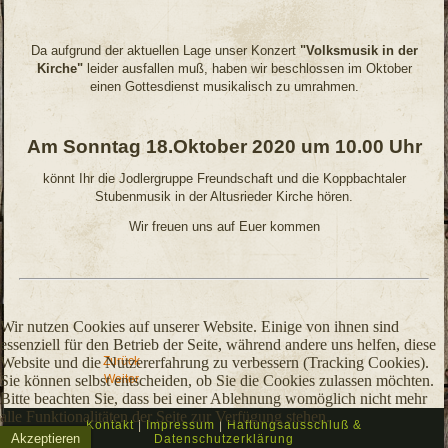
Da aufgrund der aktuellen Lage unser Konzert
"Volksmusik in der
Kirche"
leider ausfallen muß, haben wir beschlossen im Oktober
einen Gottesdienst musikalisch zu umrahmen.
Am Sonntag 18.Oktober 2020 um 10.00 Uhr
könnt Ihr die Jodlergruppe Freundschaft und die Koppbachtaler
Stubenmusik in der Altusrieder Kirche hören.
Wir freuen uns auf Euer kommen
Wir nutzen Cookies auf unserer Website. Einige von ihnen sind
essenziell für den Betrieb der Seite, während andere uns helfen, diese
Website und die Nutzererfahrung zu verbessern (Tracking Cookies).
Zurück
Sie können selbst entscheiden, ob Sie die Cookies zulassen möchten.
Weiter
Bitte beachten Sie, dass bei einer Ablehnung womöglich nicht mehr
alle Funktionalitäten der Seite zur Verfügung stehen.
Kontakt
|
Impressum
|
Haftungsausschluß &
Akzeptieren
Datenschutzerklärung