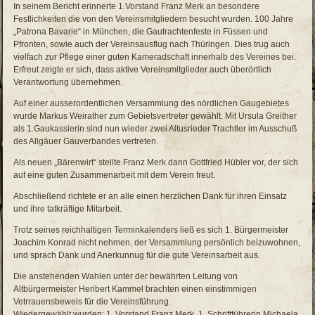
In seinem Bericht erinnerte 1.Vorstand Franz Merk an besondere
Festlichkeiten die von den Vereinsmitgliedern besucht wurden. 100 Jahre
„Patrona Bavarie“ in München, die Gautrachtenfeste in Füssen und
Pfronten, sowie auch der Vereinsausflug nach Thüringen. Dies trug auch
vielfach zur Pflege einer guten Kameradschaft innerhalb des Vereines bei.
Erfreut zeigte er sich, dass aktive Vereinsmitglieder auch überörtlich
Verantwortung übernehmen.
Auf einer ausserordentlichen Versammlung des nördlichen Gaugebietes
wurde Markus Weirather zum Gebietsvertreter gewählt. Mit Ursula Greither
als 1.Gaukassierin sind nun wieder zwei Altusrieder Trachtler im Ausschuß
des Allgäuer Gauverbandes vertreten.
Als neuen „Bärenwirt“ stellte Franz Merk dann Gottfried Hübler vor, der sich
auf eine guten Zusammenarbeit mit dem Verein freut.
Abschließend richtete er an alle einen herzlichen Dank für ihren Einsatz
und ihre tatkräftige Mitarbeit.
Trotz seines reichhaltigen Terminkalenders ließ es sich 1. Bürgermeister
Joachim Konrad nicht nehmen, der Versammlung persönlich beizuwohnen,
und sprach Dank und Anerkunnug für die gute Vereinsarbeit aus.
Die anstehenden Wahlen unter der bewährten Leitung von
Altbürgermeister Heribert Kammel brachten einen einstimmigen
Vetrrauensbeweis für die Vereinsführung.
Wiedergewählt wurden: 1. Vorstand Franz Merk, 1. Schriftführerin Michaela