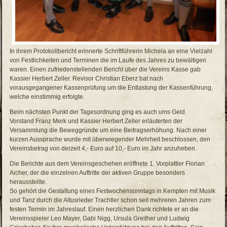
In ihrem Protokollbericht erinnerte Schriftführerin Michela an eine Vielzahl
von Festlichkeiten und Terminen die im Laufe des Jahres zu bewältigen
waren. Einen zufriedenstellenden Bericht über die Vereins Kasse gab
Kassier Herbert Zeller. Revisor Christian Eberz bat nach
vorausgegangener Kassenprüfung um die Entlastung der Kassenführung,
welche einstimmig erfolgte.
Beim nächsten Punkt der Tagesordnung ging es auch ums Geld.
Vorstand Franz Merk und Kassier Herbert Zeller erläuterten der
Versammlung die Beweggründe um eine Beitragserhöhung. Nach einer
kurzen Aussprache wurde mit überwiegender Mehrheit beschlossen, den
Vereinsbetrag von derzeit 4,- Euro auf 10,- Euro im Jahr anzuheben.
Die Berichte aus dem Vereinsgeschehen eröffnete 1. Vorplattler Florian
Aicher, der die einzelnen Auftritte der aktiven Gruppe besonders
herausstellte.
So gehört die Gestaltung eines Festwochensonntags in Kempten mit Musik
und Tanz durch die Altusrieder Trachtler schon seit mehreren Jahren zum
festen Termin im Jahreslauf. Einen herzlichen Dank richtete er an die
Vereinsspieler Leo Mayer, Gabi Nigg, Ursula Greither und Ludwig