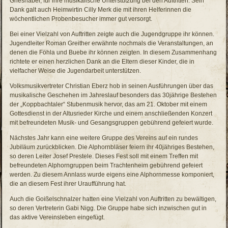
Grieshaber, für ihre musikalische Unterstützung bei den Auftritten. Sein
Dank galt auch Heimwirtin Cilly Merk die mit ihren Helferinnen die
wöchentlichen Probenbesucher immer gut versorgt.
Bei einer Vielzahl von Auftritten zeigte auch die Jugendgruppe ihr können.
Jugendleiter Roman Greither erwähnte nochmals die Veranstaltungen, an
denen die Föhla und Buebe ihr können zeigten. In diesem Zusammenhang
richtete er einen herzlichen Dank an die Eltern dieser Kinder, die in
vielfacher Weise die Jugendarbeit unterstützen.
Volksmusikvertreter Christian Eberz hob in seinen Ausführungen über das
musikalische Geschehen im Jahreslauf besonders das 30jährige Bestehen
der „Koppbachtaler“ Stubenmusik hervor, das am 21. Oktober mit einem
Gottesdienst in der Altusrieder Kirche und einem anschließenden Konzert
mit befreundeten Musik- und Gesangsgruppen gebührend gefeiert wurde.
Nächstes Jahr kann eine weitere Gruppe des Vereins auf ein rundes
Jubiläum zurückblicken. Die Alphornbläser feiern ihr 40jähriges Bestehen,
so deren Leiter Josef Prestele. Dieses Fest soll mit einem Treffen mit
befreundeten Alphorngruppen beim Trachtenheim gebührend gefeiert
werden. Zu diesem Annlass wurde eigens eine Alphornmesse komponiert,
die an diesem Fest ihrer Uraufführung hat.
Auch die Goißelschnalzer hatten eine Vielzahl von Auftritten zu bewältigen,
so deren Vertreterin Gabi Nigg. Die Gruppe habe sich inzwischen gut in
das aktive Vereinsleben eingefügt.