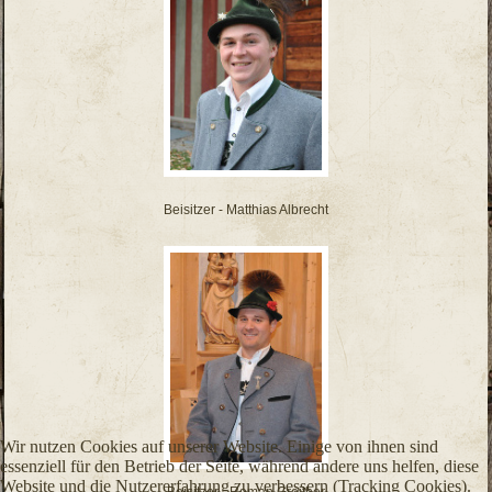
Beisitzer - Matthias Albrecht
Wir nutzen Cookies auf unserer Website. Einige von ihnen sind
essenziell für den Betrieb der Seite, während andere uns helfen, diese
Website und die Nutzererfahrung zu verbessern (Tracking Cookies).
Beisitzer - Roman Greither