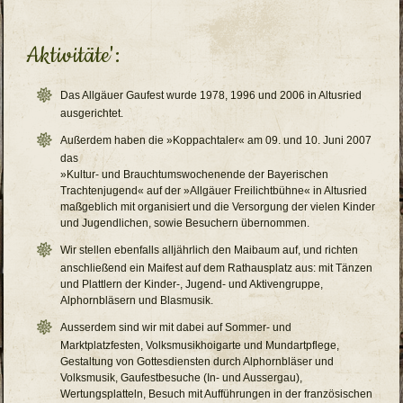
Aktivitäte':
Das Allgäuer Gaufest wurde 1978, 1996 und 2006 in Altusried
ausgerichtet.
Außerdem haben die »Koppachtaler« am 09. und 10. Juni 2007
das
»Kultur- und Brauchtumswochenende der Bayerischen
Trachtenjugend« auf der »Allgäuer Freilichtbühne« in Altusried
maßgeblich mit organisiert und die Versorgung der vielen Kinder
und Jugendlichen, sowie Besuchern übernommen.
Wir stellen ebenfalls alljährlich den Maibaum auf, und richten
anschließend ein Maifest auf dem Rathausplatz aus: mit Tänzen
und Plattlern der Kinder-, Jugend- und Aktivengruppe,
Alphornbläsern und Blasmusik.
Ausserdem sind wir mit dabei auf Sommer- und
Marktplatzfesten, Volksmusikhoigarte und Mundartpflege,
Gestaltung von Gottesdiensten durch Alphornbläser und
Volksmusik, Gaufestbesuche (In- und Aussergau),
Wertungsplatteln, Besuch mit Aufführungen in der französischen